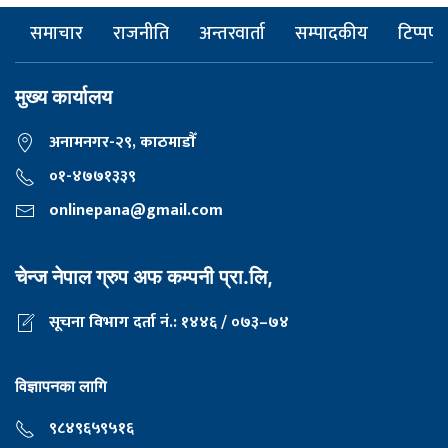
समाचार
राजनीति
अन्तरवार्ता
सम्पादकीय
टिप्पणी
मुख्य कार्यालय
अनामनगर-२९, काठमाडाैँ
०१-४७७१३३९
onlinepana@gmail.com
चेन्ज नेपाल ग्रुप अफ कम्पनी प्रा.लि,
सूचना विभाग दर्ता नं.: १४४६ / ०७३–७४
विज्ञापनका लागि
९८४९६५९५१६