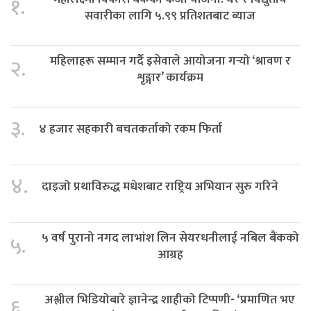
१.
सवारीका लागि ५.९९ प्रतिशतबाट ब्याज
महिलाहरू सम्मान गर्दै इसेवाले आयोजना गर्‍यो ‘श्रावण र
२.
शृङ्गार’ कार्यक्रम
३.
४ हजार सहकारी बचतकर्ताको रकम फिर्ता
४.
दाइजो प्रथाविरुद्ध मधेशबाट राष्ट्रिय अभियान सुरु गरिने
५ वर्ष पुरानो नगद लाभांश लिन सेयरधनीलाई नबिल बैंकको
५.
आग्रह
अश्लील भिडियोबारे ज्ञानेन्द्र शाहीको टिप्पणी- ‘प्रमाणित भए
६.