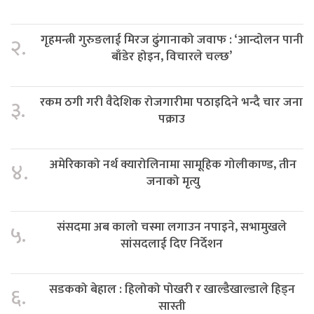
गृहमन्त्री गुरुङलाई मिरज ढुंगानाको जवाफ : ‘आन्दोलन पानी
२.
बाँडेर होइन, विचारले चल्छ’
रकम ठगी गरी वैदेशिक रोजगारीमा पठाइदिने भन्दै चार जना
३.
पक्राउ
अमेरिकाको नर्थ क्यारोलिनामा सामूहिक गोलीकाण्ड, तीन
४.
जनाको मृत्यु
संसदमा अब कालो चस्मा लगाउन नपाइने, सभामुखले
५.
सांसदलाई दिए निर्देशन
सडकको बेहाल : हिलोको पोखरी र खाल्डैखाल्डाले हिड्न
६.
सास्ती