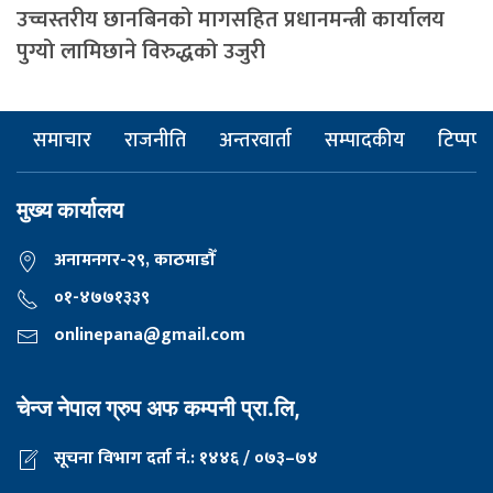
उच्चस्तरीय छानबिनको मागसहित प्रधानमन्त्री कार्यालय
पुग्यो लामिछाने विरुद्धको उजुरी
समाचार
राजनीति
अन्तरवार्ता
सम्पादकीय
टिप्पणी
मुख्य कार्यालय
अनामनगर-२९, काठमाडाैँ
०१-४७७१३३९
onlinepana@gmail.com
चेन्ज नेपाल ग्रुप अफ कम्पनी प्रा.लि,
सूचना विभाग दर्ता नं.: १४४६ / ०७३–७४