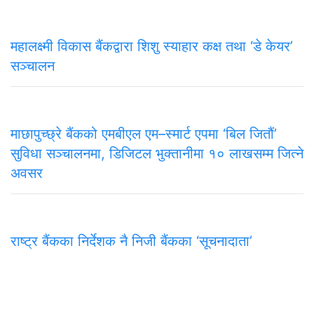
महालक्ष्मी विकास बैंकद्वारा शिशु स्याहार कक्ष तथा ‘डे केयर’
सञ्चालन
माछापुच्छ्रे बैंकको एमबीएल एम–स्मार्ट एपमा ‘बिल जितौं’
सुविधा सञ्चालनमा, डिजिटल भुक्तानीमा १० लाखसम्म जित्ने
अवसर
राष्ट्र बैंकका निर्देशक नै निजी बैंकका ‘सूचनादाता’
समाचार
राजनीति
अन्तरवार्ता
सम्पादकीय
टिप्पणी
अर्थ
प