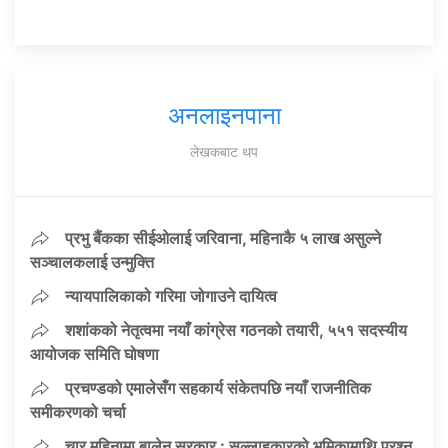
अनलाइनपाना
लेखकबाट थप
प्रभु बैंकका सीईओलाई जरिवाना, महिनाकै ५ लाख असुल्ने
सञ्चालकलाई उन्मुक्ति
न्यायपालिकाको गरिमा जोगाउने दायित्व
शशांकको नेतृत्वमा नयाँ कांग्रेस गठनको तयारी, ५५१ सदस्यीय
आयोजक समिति घोषणा
प्रचण्डको एमालेसँग सहकार्य संकेतपछि नयाँ राजनीतिक
समीकरणको चर्चा
चार महिनामा बालेन सरकार : सल्लाहकारको भूमिकामाथि प्रश्न,