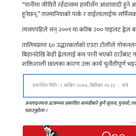
“पानीमा जीवितै रहँदासम्म हामीसँग आशावादी हुने अ
हुनेछन्,” तास्मानियाको पार्क र वाईल्डलाईफ सर्भिसका
त्यसपपहिले सन् २००९ मा करिब २०० पाइलट ह्वेल ब
तालिमप्राप्त ६० उद्धारकर्ताको एउटा टोलीले गोफ
बिहानदेखि केही ह्वेललाई कम पानी भएको ठाउँबाट गह
शक्तिशाली छालका कारण उक्त कार्य चुनौतीपूर्ण भ
प्रकाशित मिति : ८ आश्विन २०७७, बिहीबार १४:३३ : बजे
अनलाइनपाना डटकममा प्रकाशित सामग्रीबारे कुनै सूचना, गुनासो, 
पठाउनुहोला ।