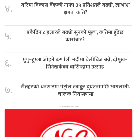
गरिमा विकास बैंककाे नाफा ३५ प्रतिशतले बढ्यो, लाभांश
४.
क्षमता कति?
एकैदिन ८ हजारले बढ्यो सुनको मूल्य, कतिमा हुँदैछ
५.
काराेबार?
मुगु–हुम्ला जोड्ने कर्णाली नदीमा बेलीब्रिज बन्ने, दोमुख–
६.
सिनेखर्कका बासिन्दामा उत्साह
रौतहटको धनसारमा पेट्रोल ट्याङ्कर दुर्घटनापछि आगलागी,
७.
चालक नियन्त्रणमा