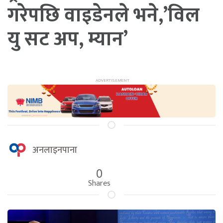
गरेपछि वाइडेनले भने,’विल
यु सट अप, म्यान’
अनलाइनपाना
0
Shares