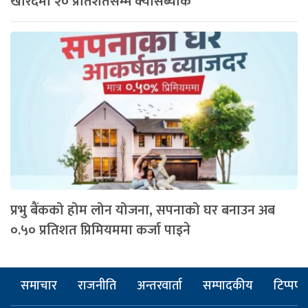
खरिदमा २० प्रतिशतसम्म क्यासब्याक
प्रभु बैंकको होम लोन योजना, सपनाको घर बनाउन अब
०.५० प्रतिशत प्रिमियममा कर्जा पाइने
समाचार
राजनीति
अन्तरवार्ता
सम्पादकीय
टिप्पणी