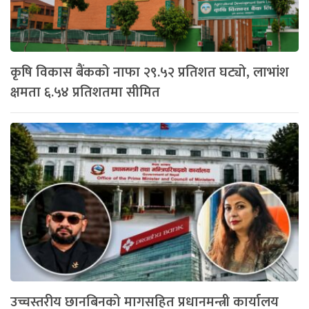
कृषि विकास बैंकको नाफा २९.५२ प्रतिशत घट्यो, लाभांश
क्षमता ६.५४ प्रतिशतमा सीमित
उच्चस्तरीय छानबिनको मागसहित प्रधानमन्त्री कार्यालय