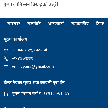
पुग्यो लामिछाने विरुद्धको उजुरी
समाचार
राजनीति
अन्तरवार्ता
सम्पादकीय
टिप्पणी
मुख्य कार्यालय
अनामनगर-२९, काठमाडाैँ
०१-४७७१३३९
onlinepana@gmail.com
चेन्ज नेपाल ग्रुप अफ कम्पनी प्रा.लि,
सूचना विभाग दर्ता नं.: १४४६ / ०७३–७४