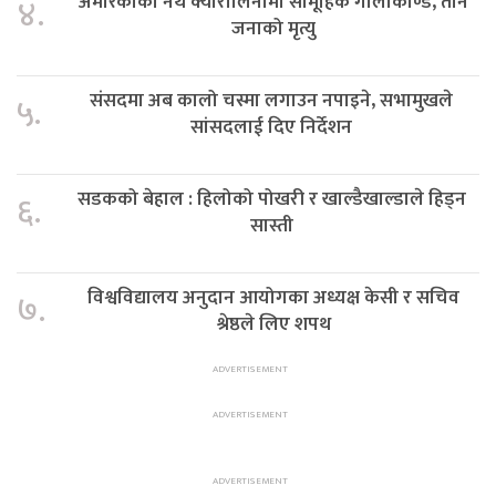
अमेरिकाको नर्थ क्यारोलिनामा सामूहिक गोलीकाण्ड, तीन
४.
जनाको मृत्यु
संसदमा अब कालो चस्मा लगाउन नपाइने, सभामुखले
५.
सांसदलाई दिए निर्देशन
सडकको बेहाल : हिलोको पोखरी र खाल्डैखाल्डाले हिड्न
६.
सास्ती
विश्वविद्यालय अनुदान आयोगका अध्यक्ष केसी र सचिव
७.
श्रेष्ठले लिए शपथ