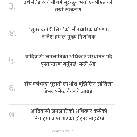
दशैं–तिहारको बीचमै सुरु हुने भयो एनपीएलको
३.
तेस्रो संस्करण
‘सुपर कमेडी लिग’को औपचारिक घोषणा,
४.
राजेश हमाल मुख्य निर्णायक
आदिवासी जनजातिका अधिकार संस्थागत गर्दै
५.
पुस्तान्तरण गर्नुपर्छ: मन्त्री श्रेष्ठ
पाँच वर्षभन्दा पुरानो लाभांश बुझिलिन सांग्रिला
६.
डेभलपमेन्ट बैंकको आग्रह
आदिवासी जनजातिको अधिकार कसैको
७.
निगाहमा प्राप्त भएको होइन: आङ्देम्बे