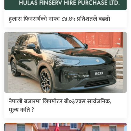
हुलास फिनसर्भको नाफा ८४.४५ प्रतिशतले बढ्यो
नेपाली बजारमा लिपमोटर बी०३एक्स सार्वजनिक,
मूल्य कति ?