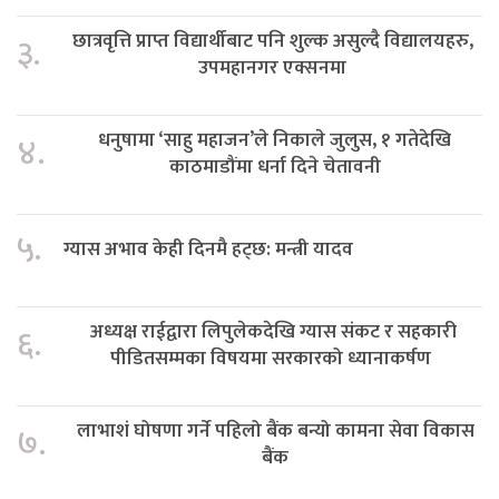
छात्रवृत्ति प्राप्त विद्यार्थीबाट पनि शुल्क असुल्दै विद्यालयहरु,
३.
उपमहानगर एक्सनमा
धनुषामा ‘साहु महाजन’ले निकाले जुलुस, १ गतेदेखि
४.
काठमाडौंमा धर्ना दिने चेतावनी
५.
ग्यास अभाव केही दिनमै हट्छ: मन्त्री यादव
अध्यक्ष राईद्वारा लिपुलेकदेखि ग्यास संकट र सहकारी
६.
पीडितसम्मका विषयमा सरकारको ध्यानाकर्षण
लाभाशं घोषणा गर्ने पहिलो बैंक बन्यो कामना सेवा विकास
७.
बैंक