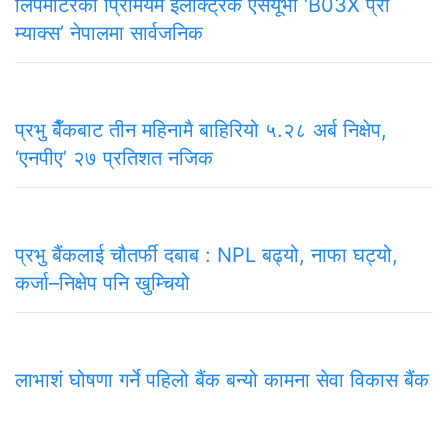
लिपमोटरको प्रिमियम इलेक्ट्रिक एसयूभी ‘B03X प्रो
म्याक्स’ नेपालमा सार्वजनिक
प्रभु बैँकबाट तीन महिनामै बाहिरियो ५.२८ अर्ब निक्षेप,
‘एनपीए’ २७ प्रतिशत नजिक
प्रभु बैंकलाई चौतर्फी दबाब : NPL बढ्यो, नाफा घट्यो,
कर्जा–निक्षेप पनि खुम्चियो
लाभाशं घोषणा गर्ने पहिलो बैंक बन्यो कामना सेवा विकास बैंक