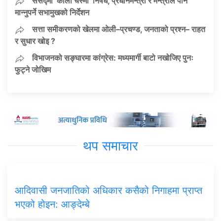
संसद्मा ‘कालो चस्मा’ निषेध, प्रधानमन्त्री र मन्त्रीले पनि
मान्नुपर्ने सभामुखको निर्देशन
सत्ता समीकरणको खेलमा ओली–प्रचण्ड, जनताको प्रश्न– राहत
र सुधार खोइ ?
विभाजनको सङ्घारमा कांग्रेस: मध्यमार्गी बाटो नखोजिए पुनः
फुट्ने जोखिम
थप समाचार
आदिवासी जनजातिको अधिकार कसैको निगाहमा प्राप्त
भएको होइन: आङ्देम्बे