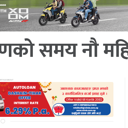
र्माणको समय नौ म