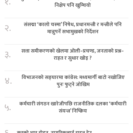
१.
निक्षेप पनि खुम्चियो
संसद्मा ‘कालो चस्मा’ निषेध, प्रधानमन्त्री र मन्त्रीले पनि
२.
मान्नुपर्ने सभामुखको निर्देशन
सत्ता समीकरणको खेलमा ओली–प्रचण्ड, जनताको प्रश्न–
३.
राहत र सुधार खोइ ?
विभाजनको सङ्घारमा कांग्रेस: मध्यमार्गी बाटो नखोजिए
४.
पुनः फुट्ने जोखिम
कर्मचारी संगठन खारेजीपछि राजनीतिक दलका ‘कर्मचारी
५.
संयन्त्र’ निष्क्रिय
करको भार होइन, नागरिकलाई राहत देउ