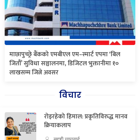
माछापुच्छ्रे बैंकको एमबीएल एम–स्मार्ट एपमा ‘बिल
जितौं’ सुविधा सञ्चालनमा, डिजिटल भुक्तानीमा १०
लाखसम्म जित्ने अवसर
विचार
रोइरहेको हिमाल: प्रकृतिविरुद्ध मानव
क्रियाकलाप
सुदृष्टी चापागाई