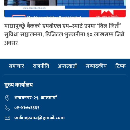
माछापुच्छ्रे बैंकको एमबीएल एम–स्मार्ट एपमा ‘बिल जितौं’
सुविधा सञ्चालनमा, डिजिटल भुक्तानीमा १० लाखसम्म जित्ने
अवसर
समाचार
राजनीति
अन्तरवार्ता
सम्पादकीय
टिप्पणी
मुख्य कार्यालय
अनामनगर-२९, काठमाडाैँ
०१-४७७१३३९
onlinepana@gmail.com