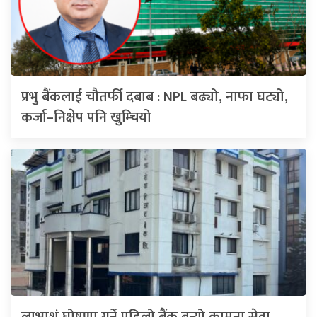
प्रभु बैंकलाई चौतर्फी दबाब : NPL बढ्यो, नाफा घट्यो,
कर्जा–निक्षेप पनि खुम्चियो
लाभाशं घोषणा गर्ने पहिलो बैंक बन्यो कामना सेवा