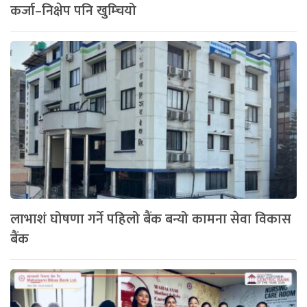
कर्जा–निक्षेप पनि खुम्चियो
लाभाशं घोषणा गर्ने पहिलो बैंक बन्यो कामना सेवा विकास
बैंक