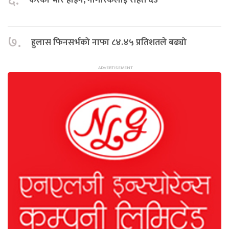
६.
७.
हुलास फिनसर्भको नाफा ८४.४५ प्रतिशतले बढ्यो