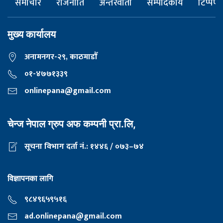
समाचार
राजनीति
अन्तरवार्ता
सम्पादकीय
टिप्पणी
मुख्य कार्यालय
अनामनगर-२९, काठमाडाैँ
०१-४७७१३३९
onlinepana@gmail.com
चेन्ज नेपाल ग्रुप अफ कम्पनी प्रा.लि,
सूचना विभाग दर्ता नं.: १४४६ / ०७३–७४
विज्ञापनका लागि
९८४९६५९५१६
ad.onlinepana@gmail.com