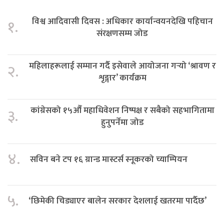
विश्व आदिवासी दिवस : अधिकार कार्यान्वयनदेखि पहिचान
१.
संरक्षणसम्म जोड
महिलाहरूलाई सम्मान गर्दै इसेवाले आयोजना गर्‍यो ‘श्रावण र
२.
शृङ्गार’ कार्यक्रम
कांग्रेसको १५औँ महाधिवेशन निष्पक्ष र सबैको सहभागितामा
३.
हुनुपर्नेमा जोड
४.
सविन बने टप १६ ग्रान्ड मास्टर्स स्नूकरको च्याम्पियन
५.
‘छिमेकी चिड्याएर बालेन सरकार देशलाई खतरमा पार्दैछ’