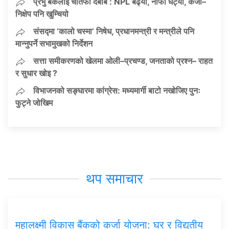
प्रभु बैंकलाई चौतर्फी दबाब : NPL बढ्यो, नाफा घट्यो, कर्जा–
निक्षेप पनि खुम्चियो
संसद्मा ‘कालो चस्मा’ निषेध, प्रधानमन्त्री र मन्त्रीले पनि
मान्नुपर्ने सभामुखको निर्देशन
सत्ता समीकरणको खेलमा ओली–प्रचण्ड, जनताको प्रश्न– राहत
र सुधार खोइ ?
विभाजनको सङ्घारमा कांग्रेस: मध्यमार्गी बाटो नखोजिए पुनः
फुट्ने जोखिम
थप समाचार
महालक्ष्मी विकास बैंकको कर्जा योजना: घर र विद्युतीय