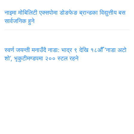
नाइमा मोबिलिटी एक्सपोमा डोङफेङ ब्रान्डका विद्युत्तीय बस
सार्वजनिक हुने
स्वर्ण जयन्ती मनाउँदै नाडा: भाद्र ९ देखि १८औँ ‘नाडा अटो
शो’, भृकुटीमण्डपमा २०० स्टल रहने
समाचार
राजनीति
अन्तरवार्ता
सम्पादकीय
टिप्पणी
अर्थ
प
मुख्य कार्यालय
अनामनगर-२९, काठमाडाैँ