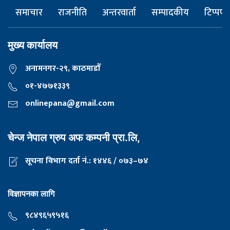
समाचार
राजनीति
अन्तरवार्ता
सम्पादकीय
टिप्पणी
मुख्य कार्यालय
अनामनगर-२९, काठमाडाैँ
०१-४७७१३३९
onlinepana@gmail.com
चेन्ज नेपाल ग्रुप अफ कम्पनी प्रा.लि,
सूचना विभाग दर्ता नं.: १४४६ / ०७३–७४
विज्ञापनका लागि
९८४९६५९५१६