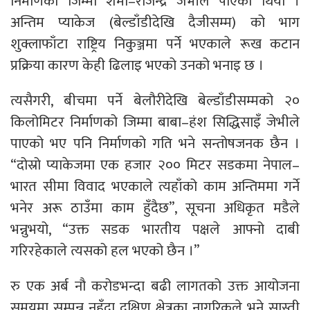
निर्माणको जिम्मा शर्मा–राजेन्द्र जेभीले पाएको थियो ।
अन्तिम प्याकेज (बेल्डाँडीदेखि दैजीसम्म) को भाग
शुक्लाफाँटा राष्ट्रिय निकुञ्जमा पर्ने भएकाले रूख कटान
प्रक्रिया कारण केही ढिलाइ भएको उनको भनाइ छ ।
त्यसैगरी, बीचमा पर्ने बेलौरीदेखि बेल्डाँडीसम्मको २०
किलोमिटर निर्माणको जिम्मा बाबा–हंश सिद्धिसाइँ जेभीले
पाएको भए पनि निर्माणको गति भने सन्तोषजनक छैन ।
“दोस्रो प्याकेजमा एक हजार २०० मिटर सडकमा नेपाल–
भारत सीमा विवाद भएकाले त्यहाँको काम अन्तिममा गर्ने
भनेर अरू ठाउँमा काम हुँदैछ”, सूचना अधिकृत मडैले
भन्नुभयो, “उक्त सडक भारतीय पक्षले आफ्नो दाबी
गरिरहेकाले त्यसको हल भएको छैन ।”
रु एक अर्ब नौ करोडभन्दा बढी लागतको उक्त आयोजना
समयमा सम्पन्न नहुँदा दक्षिण क्षेत्रका नागरिकले भने सास्ती