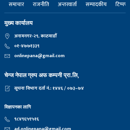
समाचार
राजनीति
अन्तरवार्ता
सम्पादकीय
टिप्पणी
मुख्य कार्यालय
अनामनगर-२९, काठमाडाैँ
०१-४७७१३३९
onlinepana@gmail.com
चेन्ज नेपाल ग्रुप अफ कम्पनी प्रा.लि,
सूचना विभाग दर्ता नं.: १४४६ / ०७३–७४
विज्ञापनका लागि
९८४९६५९५१६
ad.onlinepana@gmail.com