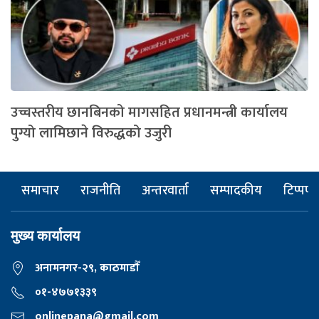
उच्चस्तरीय छानबिनको मागसहित प्रधानमन्त्री कार्यालय
पुग्यो लामिछाने विरुद्धको उजुरी
समाचार
राजनीति
अन्तरवार्ता
सम्पादकीय
टिप्पणी
मुख्य कार्यालय
अनामनगर-२९, काठमाडाैँ
०१-४७७१३३९
onlinepana@gmail.com