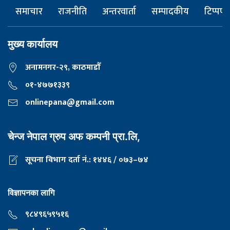
समाचार
राजनीति
अन्तरवार्ता
सम्पादकीय
टिप्पणी
मुख्य कार्यालय
अनामनगर-२९, काठमाडाैँ
०१-४७७१३३९
onlinepana@gmail.com
चेन्ज नेपाल ग्रुप अफ कम्पनी प्रा.लि,
सूचना विभाग दर्ता नं.: १४४६ / ०७३–७४
विज्ञापनका लागि
९८४९६५९५१६