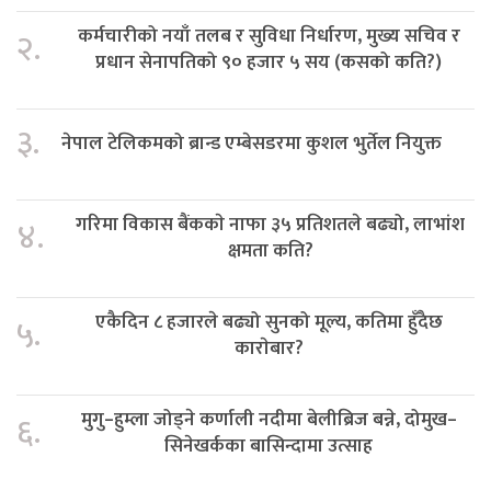
कर्मचारीको नयाँ तलब र सुविधा निर्धारण, मुख्य सचिव र
२.
प्रधान सेनापतिको ९० हजार ५ सय (कसको कति?)
३.
नेपाल टेलिकमको ब्रान्ड एम्बेसडरमा कुशल भुर्तेल नियुक्त
गरिमा विकास बैंककाे नाफा ३५ प्रतिशतले बढ्यो, लाभांश
४.
क्षमता कति?
एकैदिन ८ हजारले बढ्यो सुनको मूल्य, कतिमा हुँदैछ
५.
काराेबार?
मुगु–हुम्ला जोड्ने कर्णाली नदीमा बेलीब्रिज बन्ने, दोमुख–
६.
सिनेखर्कका बासिन्दामा उत्साह