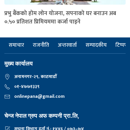
प्रभु बैंकको होम लोन योजना, सपनाको घर बनाउन अब
०.५० प्रतिशत प्रिमियममा कर्जा पाइने
समाचार
राजनीति
अन्तरवार्ता
सम्पादकीय
टिप्पणी
मुख्य कार्यालय
अनामनगर-२९, काठमाडाैँ
०१-४७७१३३९
onlinepana@gmail.com
चेन्ज नेपाल ग्रुप अफ कम्पनी प्रा.लि,
सूचना विभाग दर्ता नं.: १४४६ / ०७३–७४