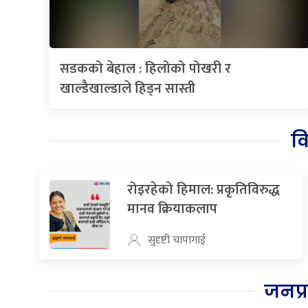
सडकको बेहाल : हिलोको पोखरी र
खाल्डैखाल्डाले हिड्न सास्ती
व
रोइरहेको हिमाल: प्रकृतिविरुद्ध
मानव क्रियाकलाप
सुदृष्टी चापागाई
जनप्