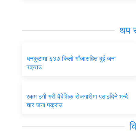
थप 
धनकुटामा ६४७ किलो गाँजासहित दुई जना
पक्राउ
रकम ठगी गरी वैदेशिक रोजगारीमा पठाइदिने भन्दै
चार जना पक्राउ
व