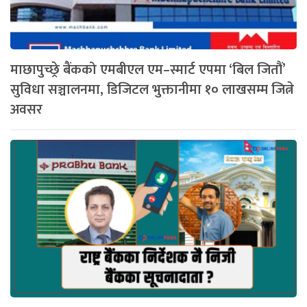
माछापुच्छ्रे बैंकको एमबीएल एम–स्मार्ट एपमा ‘बिल जितौं’
सुविधा सञ्चालनमा, डिजिटल भुक्तानीमा १० लाखसम्म जित्ने
अवसर