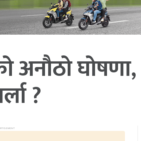
ीको अनौठो घोषणा,
्ला ?