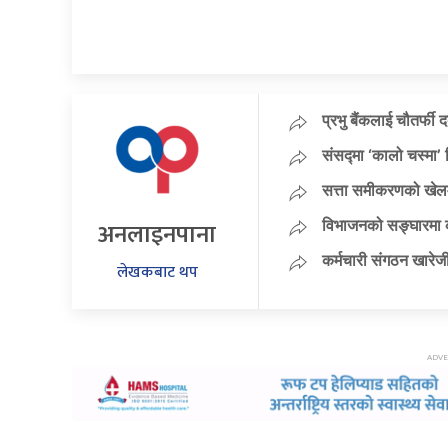
प्रभु बैंकलाई चौतर्फी 
संसद्मा ‘कालो चस्मा’ नि
सत्ता समीकरणको खेलम
अनलाइनपाना
विभाजनको सङ्घारमा कां
कर्मचारी संगठन खारेजी
लेखकबाट थप