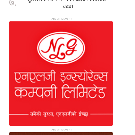
७.
बढ्यो