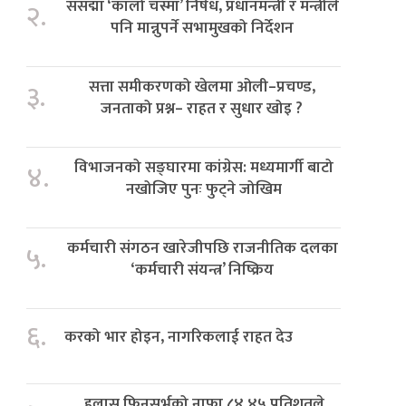
संसद्मा ‘कालो चस्मा’ निषेध, प्रधानमन्त्री र मन्त्रीले
२.
पनि मान्नुपर्ने सभामुखको निर्देशन
सत्ता समीकरणको खेलमा ओली–प्रचण्ड,
३.
जनताको प्रश्न– राहत र सुधार खोइ ?
विभाजनको सङ्घारमा कांग्रेस: मध्यमार्गी बाटो
४.
नखोजिए पुनः फुट्ने जोखिम
कर्मचारी संगठन खारेजीपछि राजनीतिक दलका
५.
‘कर्मचारी संयन्त्र’ निष्क्रिय
६.
करको भार होइन, नागरिकलाई राहत देउ
हुलास फिनसर्भको नाफा ८४.४५ प्रतिशतले