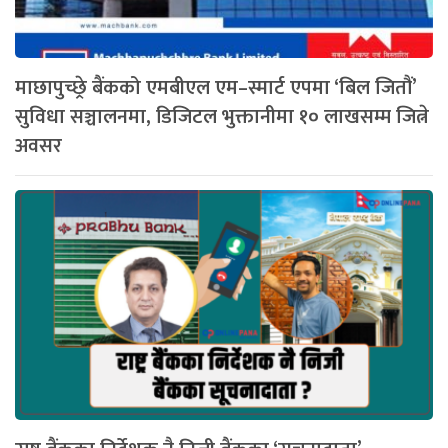
माछापुच्छ्रे बैंकको एमबीएल एम–स्मार्ट एपमा ‘बिल जितौं’
सुविधा सञ्चालनमा, डिजिटल भुक्तानीमा १० लाखसम्म जित्ने
अवसर