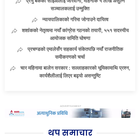
प्रभु बैंकका सीईओलाई जरिवाना, महिनाकै ५ लाख असुल्ने
सञ्चालकलाई उन्मुक्ति
न्यायपालिकाको गरिमा जोगाउने दायित्व
शशांकको नेतृत्वमा नयाँ कांग्रेस गठनको तयारी, ५५१ सदस्यीय
आयोजक समिति घोषणा
प्रचण्डको एमालेसँग सहकार्य संकेतपछि नयाँ राजनीतिक
समीकरणको चर्चा
चार महिनामा बालेन सरकार : सल्लाहकारको भूमिकामाथि प्रश्न,
कार्यशैलीलाई लिएर बढ्यो असन्तुष्टि
थप समाचार