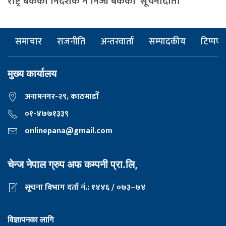
राष्ट्र बैंकका निर्देशक नै निजी बैंकका ‘सूचनादाता’
समाचार
राजनीति
अन्तरवार्ता
सम्पादकीय
टिप्पणी
मुख्य कार्यालय
अनामनगर-२९, काठमाडाैँ
०१-४७७१३३९
onlinepana@gmail.com
चेन्ज नेपाल ग्रुप अफ कम्पनी प्रा.लि,
सूचना विभाग दर्ता नं.: १४४६ / ०७३–७४
विज्ञापनका लागि