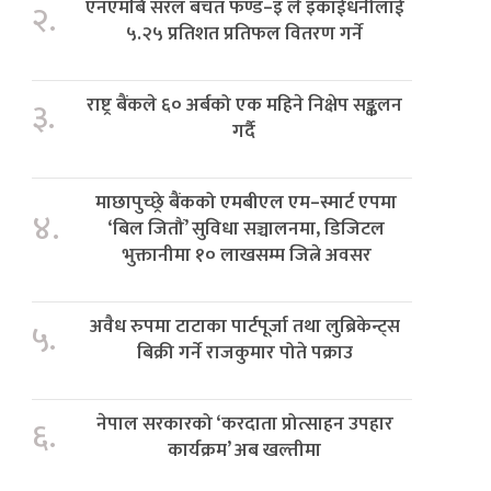
एनएमबि सरल बचत फण्ड–इ ले इकाईधनीलाई
२.
५.२५ प्रतिशत प्रतिफल वितरण गर्ने
राष्ट्र बैंकले ६० अर्बको एक महिने निक्षेप सङ्कलन
३.
गर्दै
माछापुच्छ्रे बैंकको एमबीएल एम–स्मार्ट एपमा
४.
‘बिल जितौं’ सुविधा सञ्चालनमा, डिजिटल
भुक्तानीमा १० लाखसम्म जित्ने अवसर
अवैध रुपमा टाटाका पार्टपूर्जा तथा लुब्रिकेन्ट्स
५.
बिक्री गर्ने राजकुमार पोते पक्राउ
नेपाल सरकारको ‘करदाता प्रोत्साहन उपहार
६.
कार्यक्रम’ अब खल्तीमा