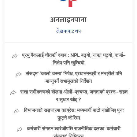
अनलाइनपाना
लेखकबाट थप
प्रभु बैंकलाई चौतर्फी दबाब : NPL बढ्यो, नाफा घट्यो, कर्जा–
निक्षेप पनि खुम्चियो
संसद्मा ‘कालो चस्मा’ निषेध, प्रधानमन्त्री र मन्त्रीले पनि
मान्नुपर्ने सभामुखको निर्देशन
सत्ता समीकरणको खेलमा ओली–प्रचण्ड, जनताको प्रश्न– राहत
र सुधार खोइ ?
विभाजनको सङ्घारमा कांग्रेस: मध्यमार्गी बाटो नखोजिए पुनः
फुट्ने जोखिम
कर्मचारी संगठन खारेजीपछि राजनीतिक दलका ‘कर्मचारी
संयन्त्र’ निष्क्रिय