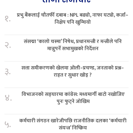
प्रभु बैंकलाई चौतर्फी दबाब : NPL बढ्यो, नाफा घट्यो, कर्जा–
१.
निक्षेप पनि खुम्चियो
संसद्मा ‘कालो चस्मा’ निषेध, प्रधानमन्त्री र मन्त्रीले पनि
२.
मान्नुपर्ने सभामुखको निर्देशन
सत्ता समीकरणको खेलमा ओली–प्रचण्ड, जनताको प्रश्न–
३.
राहत र सुधार खोइ ?
विभाजनको सङ्घारमा कांग्रेस: मध्यमार्गी बाटो नखोजिए
४.
पुनः फुट्ने जोखिम
कर्मचारी संगठन खारेजीपछि राजनीतिक दलका ‘कर्मचारी
५.
संयन्त्र’ निष्क्रिय