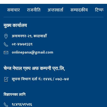
समाचार
राजनीति
अन्तरवार्ता
सम्पादकीय
टिप्पणी
मुख्य कार्यालय
अनामनगर-२९, काठमाडाैँ
०१-४७७१३३९
onlinepana@gmail.com
चेन्ज नेपाल ग्रुप अफ कम्पनी प्रा.लि,
सूचना विभाग दर्ता नं.: १४४६ / ०७३–७४
विज्ञापनका लागि
९८४९६५९५१६