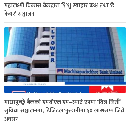
महालक्ष्मी विकास बैंकद्वारा शिशु स्याहार कक्ष तथा ‘डे
केयर’ सञ्चालन
माछापुच्छ्रे बैंकको एमबीएल एम–स्मार्ट एपमा ‘बिल जितौं’
सुविधा सञ्चालनमा, डिजिटल भुक्तानीमा १० लाखसम्म जित्ने
अवसर