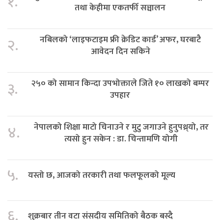
१.
तथा केहीमा एकतर्फी सञ्चालन
नबिलको ‘लाइफटाइम फ्री क्रेडिट कार्ड’ अफर, घरबाटै
२.
आवेदन दिन सकिने
२५० को सामान किन्दा उपभोक्ताले जिते १० लाखको बम्पर
३.
उपहार
नेपालको शिक्षा माटो चिनाउने र मुटु जगाउने हुनुपथ्र्यो, तर
४.
त्यसो हुन सकेन : डा. चिन्तामणि योगी
५.
यस्तो छ, आजको तरकारी तथा फलफूलको मूल्य
६.
शुक्रबार तीन वटा संसदीय समितिको बैठक बस्दै