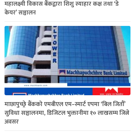
महालक्ष्मी विकास बैंकद्वारा शिशु स्याहार कक्ष तथा ‘डे
केयर’ सञ्चालन
माछापुच्छ्रे बैंकको एमबीएल एम–स्मार्ट एपमा ‘बिल जितौं’
सुविधा सञ्चालनमा, डिजिटल भुक्तानीमा १० लाखसम्म जित्ने
अवसर