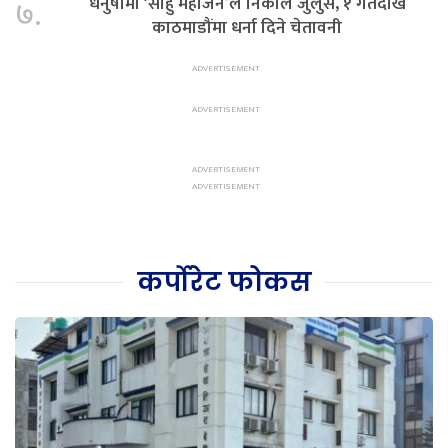
धनुषामा ‘साहु महाजन’ले निकाले जुलुस, १ गतेदेखि
७.
काठमाडौंमा धर्ना दिने चेतावनी
कर्पोरेट फोकस