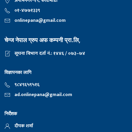
अनामनगर-२९, काठमाडाैँ
०१-४७७१३३९
onlinepana@gmail.com
चेन्ज नेपाल ग्रुप अफ कम्पनी प्रा.लि,
सूचना विभाग दर्ता नं.: १४४६ / ०७३–७४
विज्ञापनका लागि
९८४९६५९५१६
ad.onlinepana@gmail.com
निर्देशक
दीपक शर्मा