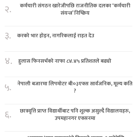
कर्मचारी संगठन खारेजीपछि राजनीतिक दलका ‘कर्मचारी
२.
संयन्त्र’ निष्क्रिय
३.
करको भार होइन, नागरिकलाई राहत देउ
४.
हुलास फिनसर्भको नाफा ८४.४५ प्रतिशतले बढ्यो
नेपाली बजारमा लिपमोटर बी०३एक्स सार्वजनिक, मूल्य कति
५.
?
छात्रवृत्ति प्राप्त विद्यार्थीबाट पनि शुल्क असुल्दै विद्यालयहरु,
६.
उपमहानगर एक्सनमा