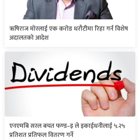
ऋषिराज मोरलाई एक करोड धरौटीमा रिहा गर्न विशेष
अदालतको आदेश
एनएमबि सरल बचत फण्ड–इ ले इकाईधनीलाई ५.२५
प्रतिशत प्रतिफल वितरण गर्ने