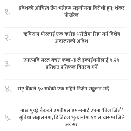
प्रदेशको औचित्य छैन भन्नेहरू सङ्घीयता विरोधी हुन्: शंकर
१.
पोखरेल
ऋषिराज मोरलाई एक करोड धरौटीमा रिहा गर्न विशेष
२.
अदालतको आदेश
एनएमबि सरल बचत फण्ड–इ ले इकाईधनीलाई ५.२५
३.
प्रतिशत प्रतिफल वितरण गर्ने
४.
राष्ट्र बैंकले ६० अर्बको एक महिने निक्षेप सङ्कलन गर्दै
माछापुच्छ्रे बैंकको एमबीएल एम–स्मार्ट एपमा ‘बिल जितौं’
५.
सुविधा सञ्चालनमा, डिजिटल भुक्तानीमा १० लाखसम्म जित्ने
अवसर