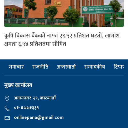
कृषि विकास बैंकको नाफा २९.५२ प्रतिशत घट्यो, लाभांश
क्षमता ६.५४ प्रतिशतमा सीमित
समाचार
राजनीति
अन्तरवार्ता
सम्पादकीय
टिप्पणी
मुख्य कार्यालय
अनामनगर-२९, काठमाडाैँ
०१-४७७१३३९
onlinepana@gmail.com