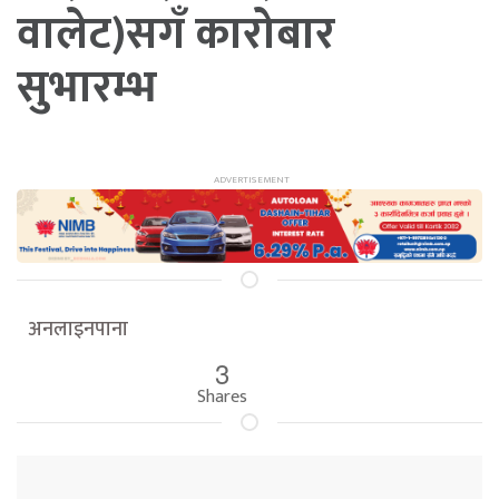
वालेट)सगँ कारोबार
सुभारम्भ
अनलाइनपाना
3
Shares