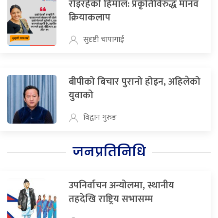
रोइरहेको हिमाल: प्रकृतिविरुद्ध मानव
क्रियाकलाप
सुदृष्टी चापागाई
बीपीको बिचार पुरानो होइन, अहिलेको
युवाको
विद्वान गुरुङ
जनप्रतिनिधि
उपनिर्वाचन अन्योलमा, स्थानीय
तहदेखि राष्ट्रिय सभासम्म