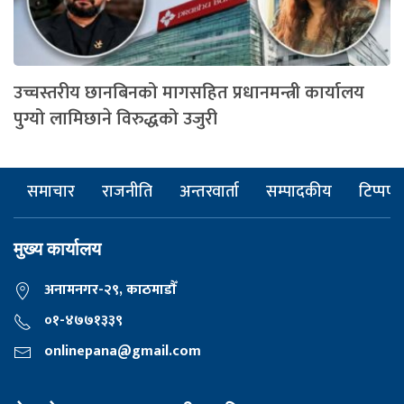
उच्चस्तरीय छानबिनको मागसहित प्रधानमन्त्री कार्यालय
पुग्यो लामिछाने विरुद्धको उजुरी
समाचार
राजनीति
अन्तरवार्ता
सम्पादकीय
टिप्पणी
मुख्य कार्यालय
अनामनगर-२९, काठमाडाैँ
०१-४७७१३३९
onlinepana@gmail.com