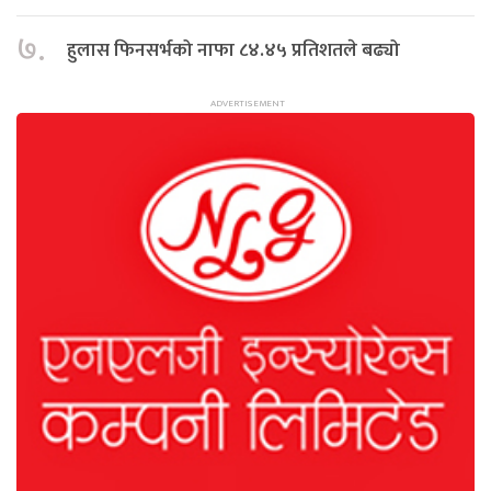
७.
हुलास फिनसर्भको नाफा ८४.४५ प्रतिशतले बढ्यो