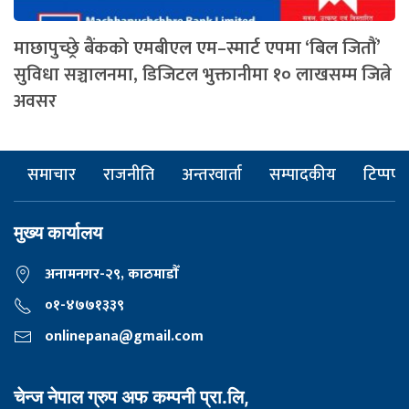
माछापुच्छ्रे बैंकको एमबीएल एम–स्मार्ट एपमा ‘बिल जितौं’
सुविधा सञ्चालनमा, डिजिटल भुक्तानीमा १० लाखसम्म जित्ने
अवसर
समाचार
राजनीति
अन्तरवार्ता
सम्पादकीय
टिप्पणी
मुख्य कार्यालय
अनामनगर-२९, काठमाडाैँ
०१-४७७१३३९
onlinepana@gmail.com
चेन्ज नेपाल ग्रुप अफ कम्पनी प्रा.लि,