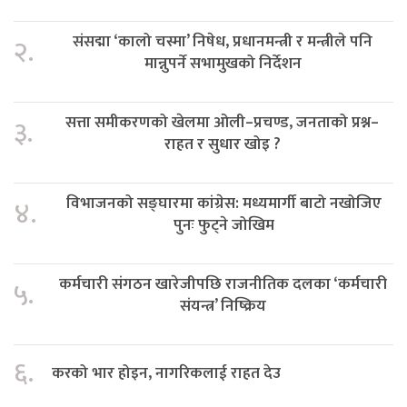
संसद्मा ‘कालो चस्मा’ निषेध, प्रधानमन्त्री र मन्त्रीले पनि
२.
मान्नुपर्ने सभामुखको निर्देशन
सत्ता समीकरणको खेलमा ओली–प्रचण्ड, जनताको प्रश्न–
३.
राहत र सुधार खोइ ?
विभाजनको सङ्घारमा कांग्रेस: मध्यमार्गी बाटो नखोजिए
४.
पुनः फुट्ने जोखिम
कर्मचारी संगठन खारेजीपछि राजनीतिक दलका ‘कर्मचारी
५.
संयन्त्र’ निष्क्रिय
६.
करको भार होइन, नागरिकलाई राहत देउ