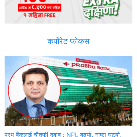
कर्पोरेट फोकस
प्रभु बैंकलाई चौतर्फी दबाब : NPL बढ्यो, नाफा घट्यो,