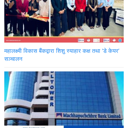
महालक्ष्मी विकास बैंकद्वारा शिशु स्याहार कक्ष तथा ‘डे केयर’
सञ्चालन