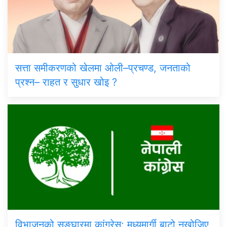
सत्ता समीकरणको खेलमा ओली–प्रचण्ड, जनताको
प्रश्न– राहत र सुधार खोइ ?
विभाजनको सङ्घारमा कांग्रेस: मध्यमार्गी बाटो नखोजिए