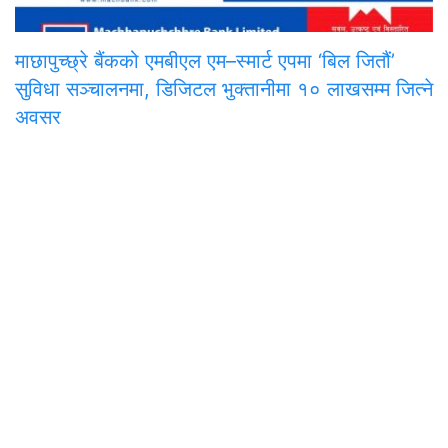
माछापुच्छ्रे बैंकको एमबीएल एम–स्मार्ट एपमा ‘बिल जितौं’
सुविधा सञ्चालनमा, डिजिटल भुक्तानीमा १० लाखसम्म जित्ने
अवसर
समाचार
राजनीति
अन्तरवार्ता
सम्पादकीय
टिप्पणी
अर्थ
प
मुख्य कार्यालय
अनामनगर-२९, काठमाडाैँ
०१-४७७१३३९
onlinepana@gmail.com