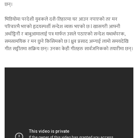
छन्।
भिडियोमा परदेशी युवकले दशैं-तिहारमा घर आउन नपाएको तर मन
परिवारमै भएको हृदयस्पर्शी सन्देश व्यक्त भएको छ l खासगरी आफ्नी
अर्धाङ्गिनी र बाबुआमालाई पत्र मार्फत उसले पठाएको सन्देश यथार्थपरक,
समसामयिक र मन छुने किसिमको छ l ध्रुव प्रसाद अम्गाई लामो समयदेखि
गीत सङ्गीतमा सक्रिय छन्। उनका केही गीतहरु सार्वजनिकको तयारीमा छन्।