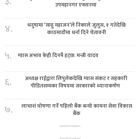
३.
उपमहानगर एक्सनमा
धनुषामा ‘साहु महाजन’ले निकाले जुलुस, १ गतेदेखि
४.
काठमाडौंमा धर्ना दिने चेतावनी
५.
ग्यास अभाव केही दिनमै हट्छ: मन्त्री यादव
अध्यक्ष राईद्वारा लिपुलेकदेखि ग्यास संकट र सहकारी
६.
पीडितसम्मका विषयमा सरकारको ध्यानाकर्षण
लाभाशं घोषणा गर्ने पहिलो बैंक बन्यो कामना सेवा विकास
७.
बैंक