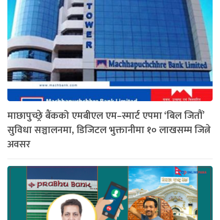
माछापुच्छ्रे बैंकको एमबीएल एम–स्मार्ट एपमा ‘बिल जितौं’
सुविधा सञ्चालनमा, डिजिटल भुक्तानीमा १० लाखसम्म जित्ने
अवसर