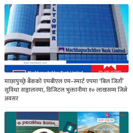
माछापुच्छ्रे बैंकको एमबीएल एम–स्मार्ट एपमा ‘बिल जितौं’
सुविधा सञ्चालनमा, डिजिटल भुक्तानीमा १० लाखसम्म जित्ने
अवसर