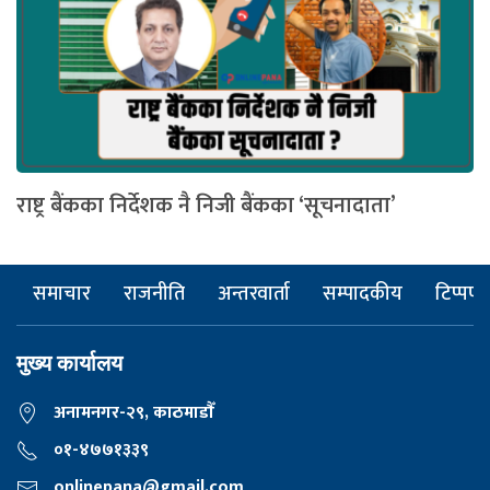
राष्ट्र बैंकका निर्देशक नै निजी बैंकका ‘सूचनादाता’
समाचार
राजनीति
अन्तरवार्ता
सम्पादकीय
टिप्पणी
मुख्य कार्यालय
अनामनगर-२९, काठमाडाैँ
०१-४७७१३३९
onlinepana@gmail.com