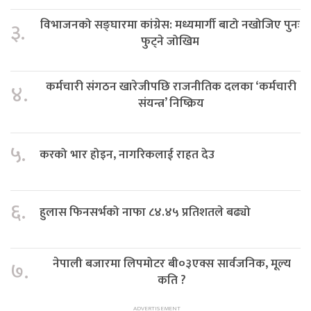
विभाजनको सङ्घारमा कांग्रेस: मध्यमार्गी बाटो नखोजिए पुनः
३.
फुट्ने जोखिम
कर्मचारी संगठन खारेजीपछि राजनीतिक दलका ‘कर्मचारी
४.
संयन्त्र’ निष्क्रिय
५.
करको भार होइन, नागरिकलाई राहत देउ
६.
हुलास फिनसर्भको नाफा ८४.४५ प्रतिशतले बढ्यो
नेपाली बजारमा लिपमोटर बी०३एक्स सार्वजनिक, मूल्य
७.
कति ?