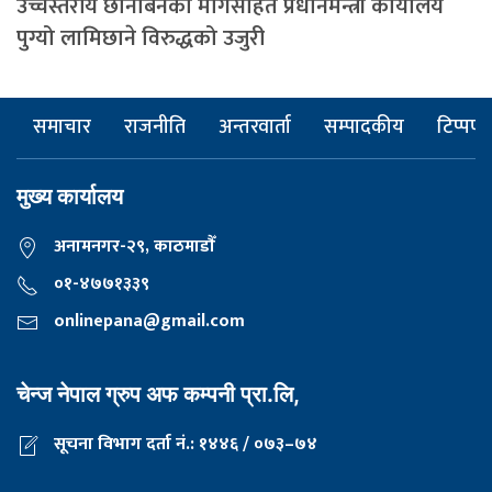
उच्चस्तरीय छानबिनको मागसहित प्रधानमन्त्री कार्यालय
पुग्यो लामिछाने विरुद्धको उजुरी
समाचार
राजनीति
अन्तरवार्ता
सम्पादकीय
टिप्पणी
मुख्य कार्यालय
अनामनगर-२९, काठमाडाैँ
०१-४७७१३३९
onlinepana@gmail.com
चेन्ज नेपाल ग्रुप अफ कम्पनी प्रा.लि,
सूचना विभाग दर्ता नं.: १४४६ / ०७३–७४