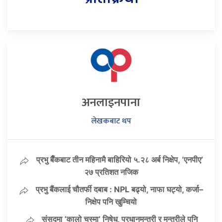
अनलाइनपाना
लेखकबाट थप
प्रभु बैँकबाट तीन महिनामै बाहिरियो ५.२८ अर्ब निक्षेप, ‘एनपीए’
२७ प्रतिशत नजिक
प्रभु बैंकलाई चौतर्फी दबाब : NPL बढ्यो, नाफा घट्यो, कर्जा–
निक्षेप पनि खुम्चियो
संसद्मा ‘कालो चस्मा’ निषेध, प्रधानमन्त्री र मन्त्रीले पनि