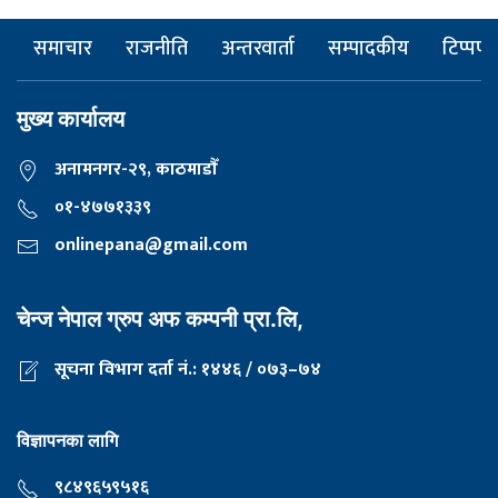
समाचार
राजनीति
अन्तरवार्ता
सम्पादकीय
टिप्पणी
मुख्य कार्यालय
अनामनगर-२९, काठमाडाैँ
०१-४७७१३३९
onlinepana@gmail.com
चेन्ज नेपाल ग्रुप अफ कम्पनी प्रा.लि,
सूचना विभाग दर्ता नं.: १४४६ / ०७३–७४
विज्ञापनका लागि
९८४९६५९५१६