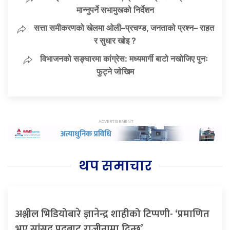
मान्नुपर्ने सभामुखको निर्देशन
सत्ता समीकरणको खेलमा ओली–प्रचण्ड, जनताको प्रश्न– राहत
र सुधार खोइ ?
विभाजनको सङ्घारमा कांग्रेस: मध्यमार्गी बाटो नखोजिए पुनः
फुट्ने जोखिम
थप समाचार
अश्लील भिडियोबारे ज्ञानेन्द्र शाहीको टिप्पणी- ‘प्रमाणित
भए सांसद पदबाट राजीनामा दिन्छु’