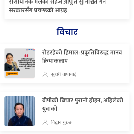
रासायनिक मलको सहज आपूर्ति सुनिश्चित गर्न
सरकारसँग प्रचण्डको आग्रह
विचार
रोइरहेको हिमाल: प्रकृतिविरुद्ध मानव
क्रियाकलाप
सुदृष्टी चापागाई
बीपीको बिचार पुरानो होइन, अहिलेको
युवाको
विद्वान गुरुङ