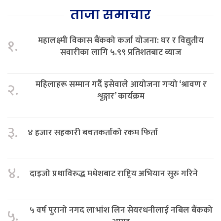
ताजा समाचार
महालक्ष्मी विकास बैंकको कर्जा योजना: घर र विद्युतीय
१.
सवारीका लागि ५.९९ प्रतिशतबाट ब्याज
महिलाहरू सम्मान गर्दै इसेवाले आयोजना गर्‍यो ‘श्रावण र
२.
शृङ्गार’ कार्यक्रम
३.
४ हजार सहकारी बचतकर्ताको रकम फिर्ता
४.
दाइजो प्रथाविरुद्ध मधेशबाट राष्ट्रिय अभियान सुरु गरिने
५ वर्ष पुरानो नगद लाभांश लिन सेयरधनीलाई नबिल बैंकको
५.