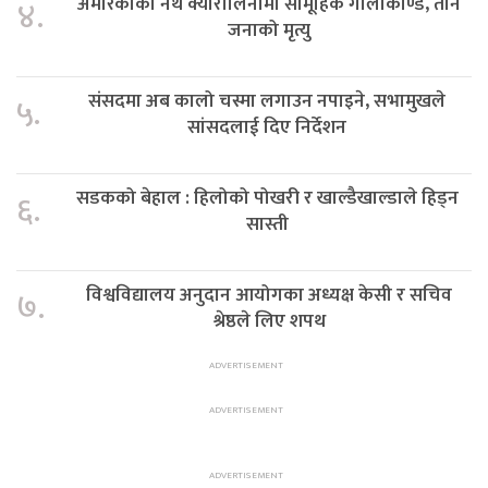
अमेरिकाको नर्थ क्यारोलिनामा सामूहिक गोलीकाण्ड, तीन
४.
जनाको मृत्यु
संसदमा अब कालो चस्मा लगाउन नपाइने, सभामुखले
५.
सांसदलाई दिए निर्देशन
सडकको बेहाल : हिलोको पोखरी र खाल्डैखाल्डाले हिड्न
६.
सास्ती
विश्वविद्यालय अनुदान आयोगका अध्यक्ष केसी र सचिव
७.
श्रेष्ठले लिए शपथ