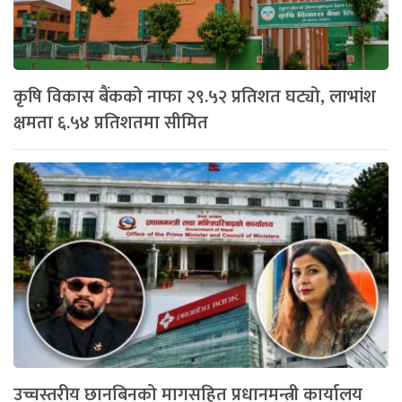
कृषि विकास बैंकको नाफा २९.५२ प्रतिशत घट्यो, लाभांश
क्षमता ६.५४ प्रतिशतमा सीमित
उच्चस्तरीय छानबिनको मागसहित प्रधानमन्त्री कार्यालय