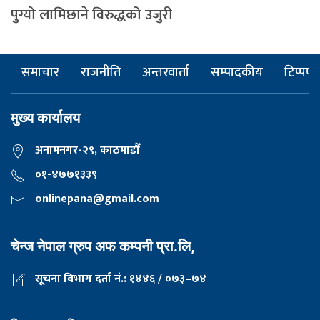
पुग्यो लामिछाने विरुद्धको उजुरी
समाचार
राजनीति
अन्तरवार्ता
सम्पादकीय
टिप्पणी
मुख्य कार्यालय
अनामनगर-२९, काठमाडाैँ
०१-४७७१३३९
onlinepana@gmail.com
चेन्ज नेपाल ग्रुप अफ कम्पनी प्रा.लि,
सूचना विभाग दर्ता नं.: १४४६ / ०७३–७४