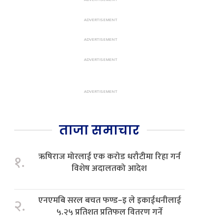
ताजा समाचार
ऋषिराज मोरलाई एक करोड धरौटीमा रिहा गर्न
१.
विशेष अदालतको आदेश
एनएमबि सरल बचत फण्ड–इ ले इकाईधनीलाई
२.
५.२५ प्रतिशत प्रतिफल वितरण गर्ने