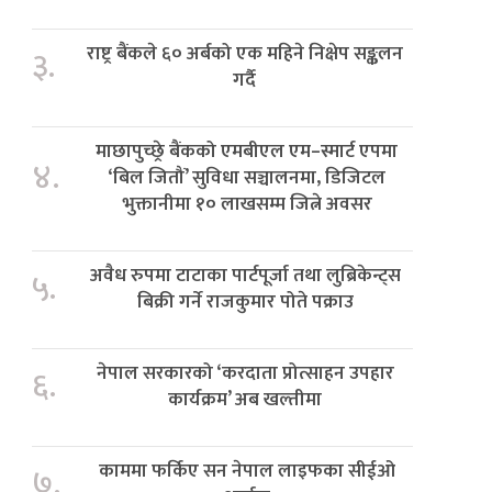
राष्ट्र बैंकले ६० अर्बको एक महिने निक्षेप सङ्कलन
३.
गर्दै
माछापुच्छ्रे बैंकको एमबीएल एम–स्मार्ट एपमा
४.
‘बिल जितौं’ सुविधा सञ्चालनमा, डिजिटल
भुक्तानीमा १० लाखसम्म जित्ने अवसर
अवैध रुपमा टाटाका पार्टपूर्जा तथा लुब्रिकेन्ट्स
५.
बिक्री गर्ने राजकुमार पोते पक्राउ
नेपाल सरकारको ‘करदाता प्रोत्साहन उपहार
६.
कार्यक्रम’ अब खल्तीमा
काममा फर्किए सन नेपाल लाइफका सीईओ
७.