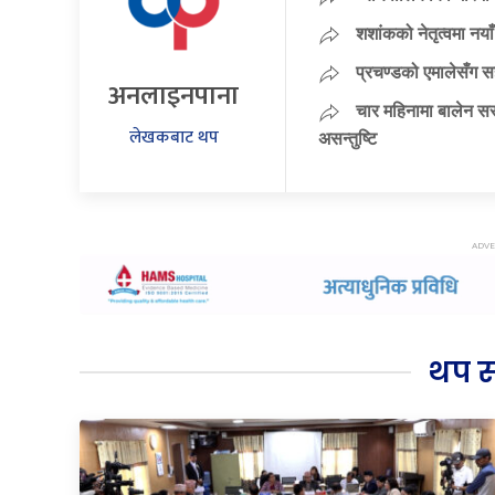
शशांकको नेतृत्वमा न
प्रचण्डको एमालेसँग 
अनलाइनपाना
चार महिनामा बालेन सर
लेखकबाट थप
असन्तुष्टि
थप 