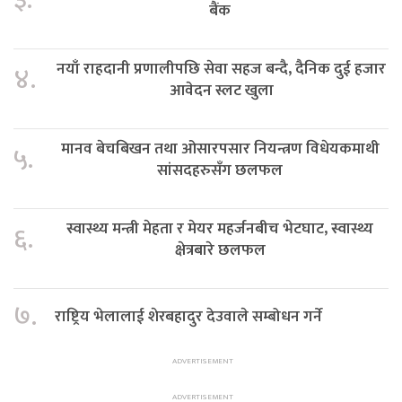
बैंक
नयाँ राहदानी प्रणालीपछि सेवा सहज बन्दै, दैनिक दुई हजार
४.
आवेदन स्लट खुला
मानव बेचबिखन तथा ओसारपसार नियन्त्रण विधेयकमाथी
५.
सांसदहरुसँग छलफल
स्वास्थ्य मन्त्री मेहता र मेयर महर्जनबीच भेटघाट, स्वास्थ्य
६.
क्षेत्रबारे छलफल
७.
राष्ट्रिय भेलालाई शेरबहादुर देउवाले सम्बोधन गर्ने