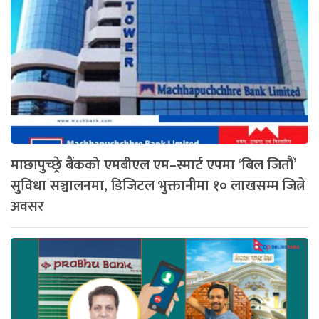
माछापुच्छ्रे बैंकको एमबीएल एम–स्मार्ट एपमा ‘बिल जितौं’
सुविधा सञ्चालनमा, डिजिटल भुक्तानीमा १० लाखसम्म जित्ने
अवसर