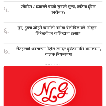
एकैदिन ८ हजारले बढ्यो सुनको मूल्य, कतिमा हुँदैछ
५.
काराेबार?
मुगु–हुम्ला जोड्ने कर्णाली नदीमा बेलीब्रिज बन्ने, दोमुख–
६.
सिनेखर्कका बासिन्दामा उत्साह
रौतहटको धनसारमा पेट्रोल ट्याङ्कर दुर्घटनापछि आगलागी,
७.
चालक नियन्त्रणमा