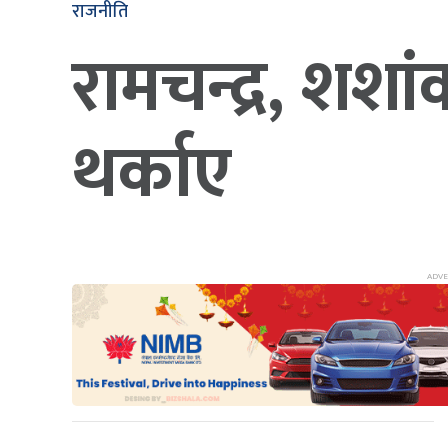
राजनीति
रामचन्द्र, शश
थर्काए