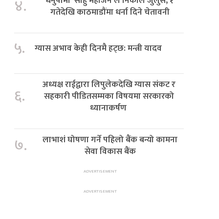
धनुषामा ‘साहु महाजन’ले निकाले जुलुस, १
४.
गतेदेखि काठमाडौंमा धर्ना दिने चेतावनी
५.
ग्यास अभाव केही दिनमै हट्छ: मन्त्री यादव
अध्यक्ष राईद्वारा लिपुलेकदेखि ग्यास संकट र
६.
सहकारी पीडितसम्मका विषयमा सरकारको
ध्यानाकर्षण
लाभाशं घोषणा गर्ने पहिलो बैंक बन्यो कामना
७.
सेवा विकास बैंक