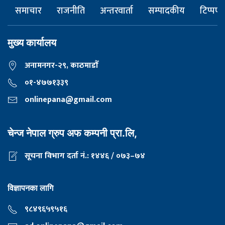
समाचार
राजनीति
अन्तरवार्ता
सम्पादकीय
टिप्पणी
मुख्य कार्यालय
अनामनगर-२९, काठमाडाैँ
०१-४७७१३३९
onlinepana@gmail.com
चेन्ज नेपाल ग्रुप अफ कम्पनी प्रा.लि,
सूचना विभाग दर्ता नं.: १४४६ / ०७३–७४
विज्ञापनका लागि
९८४९६५९५१६