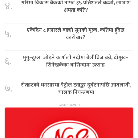
गरिमा विकास बैंककाे नाफा ३५ प्रतिशतले बढ्यो, लाभांश
४.
क्षमता कति?
एकैदिन ८ हजारले बढ्यो सुनको मूल्य, कतिमा हुँदैछ
५.
काराेबार?
मुगु–हुम्ला जोड्ने कर्णाली नदीमा बेलीब्रिज बन्ने, दोमुख–
६.
सिनेखर्कका बासिन्दामा उत्साह
रौतहटको धनसारमा पेट्रोल ट्याङ्कर दुर्घटनापछि आगलागी,
७.
चालक नियन्त्रणमा