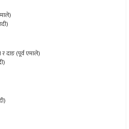
एमाले)
ादी)
न र दाङ (पूर्व एमाले)
दी)
दी)