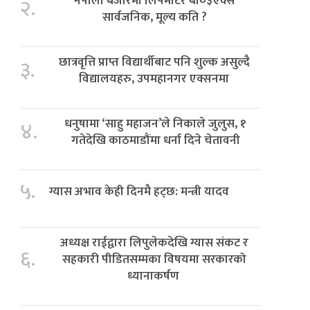
नेपाली बजारमा लिपमोटर बी०३एक्स
२.
सार्वजनिक, मूल्य कति ?
छात्रवृत्ति प्राप्त विद्यार्थीबाट पनि शुल्क असुल्दै
३.
विद्यालयहरु, उपमहानगर एक्सनमा
धनुषामा ‘साहु महाजन’ले निकाले जुलुस, १
४.
गतेदेखि काठमाडौंमा धर्ना दिने चेतावनी
५.
ग्यास अभाव केही दिनमै हट्छ: मन्त्री यादव
अध्यक्ष राईद्वारा लिपुलेकदेखि ग्यास संकट र
६.
सहकारी पीडितसम्मका विषयमा सरकारको
ध्यानाकर्षण