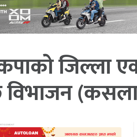
ेकपाको जिल्ला एक
ो छ विभाजन (कसल