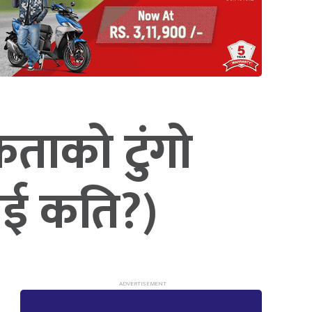
ताको टुंगो
ाई कति?)