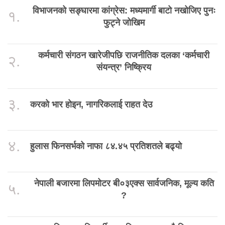
विभाजनको सङ्घारमा कांग्रेस: मध्यमार्गी बाटो नखोजिए पुनः
१.
फुट्ने जोखिम
कर्मचारी संगठन खारेजीपछि राजनीतिक दलका ‘कर्मचारी
२.
संयन्त्र’ निष्क्रिय
३.
करको भार होइन, नागरिकलाई राहत देउ
४.
हुलास फिनसर्भको नाफा ८४.४५ प्रतिशतले बढ्यो
नेपाली बजारमा लिपमोटर बी०३एक्स सार्वजनिक, मूल्य कति
५.
?