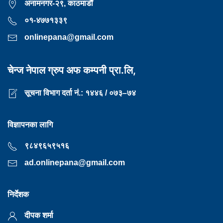
अनामनगर-२९, काठमाडाैँ
०१-४७७१३३९
onlinepana@gmail.com
चेन्ज नेपाल ग्रुप अफ कम्पनी प्रा.लि,
सूचना विभाग दर्ता नं.: १४४६ / ०७३–७४
विज्ञापनका लागि
९८४९६५९५१६
ad.onlinepana@gmail.com
निर्देशक
दीपक शर्मा