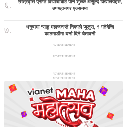
छात्रवृत्ति प्राप्त विद्यार्थीबाट पनि शुल्क असुल्दै विद्यालयहरु,
६.
उपमहानगर एक्सनमा
धनुषामा ‘साहु महाजन’ले निकाले जुलुस, १ गतेदेखि
७.
काठमाडौंमा धर्ना दिने चेतावनी