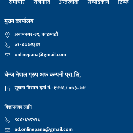
समाचार
राजनीति
अन्तरवार्ता
सम्पादकीय
टिप्पणी
मुख्य कार्यालय
अनामनगर-२९, काठमाडाैँ
०१-४७७१३३९
onlinepana@gmail.com
चेन्ज नेपाल ग्रुप अफ कम्पनी प्रा.लि,
सूचना विभाग दर्ता नं.: १४४६ / ०७३–७४
विज्ञापनका लागि
९८४९६५९५१६
ad.onlinepana@gmail.com