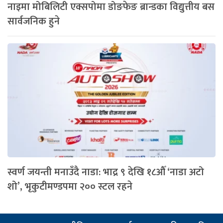
नाइमा मोबिलिटी एक्सपोमा डोङफेङ ब्रान्डका विद्युत्तीय बस
सार्वजनिक हुने
स्वर्ण जयन्ती मनाउँदै नाडा: भाद्र ९ देखि १८औँ ‘नाडा अटो
शो’, भृकुटीमण्डपमा २०० स्टल रहने