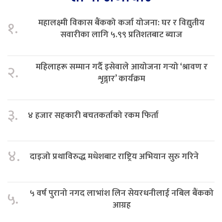
महालक्ष्मी विकास बैंकको कर्जा योजना: घर र विद्युतीय
१.
सवारीका लागि ५.९९ प्रतिशतबाट ब्याज
महिलाहरू सम्मान गर्दै इसेवाले आयोजना गर्‍यो ‘श्रावण र
२.
शृङ्गार’ कार्यक्रम
३.
४ हजार सहकारी बचतकर्ताको रकम फिर्ता
४.
दाइजो प्रथाविरुद्ध मधेशबाट राष्ट्रिय अभियान सुरु गरिने
५ वर्ष पुरानो नगद लाभांश लिन सेयरधनीलाई नबिल बैंकको
५.
आग्रह