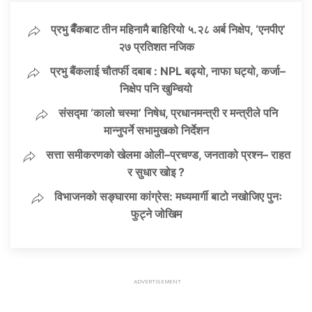
प्रभु बैँकबाट तीन महिनामै बाहिरियो ५.२८ अर्ब निक्षेप, ‘एनपीए’
२७ प्रतिशत नजिक
प्रभु बैंकलाई चौतर्फी दबाब : NPL बढ्यो, नाफा घट्यो, कर्जा–
निक्षेप पनि खुम्चियो
संसद्मा ‘कालो चस्मा’ निषेध, प्रधानमन्त्री र मन्त्रीले पनि
मान्नुपर्ने सभामुखको निर्देशन
सत्ता समीकरणको खेलमा ओली–प्रचण्ड, जनताको प्रश्न– राहत
र सुधार खोइ ?
विभाजनको सङ्घारमा कांग्रेस: मध्यमार्गी बाटो नखोजिए पुनः
फुट्ने जोखिम