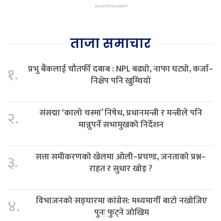
ताजा समाचार
प्रभु बैंकलाई चौतर्फी दबाब : NPL बढ्यो, नाफा घट्यो, कर्जा–
१.
निक्षेप पनि खुम्चियो
संसद्मा ‘कालो चस्मा’ निषेध, प्रधानमन्त्री र मन्त्रीले पनि
२.
मान्नुपर्ने सभामुखको निर्देशन
सत्ता समीकरणको खेलमा ओली–प्रचण्ड, जनताको प्रश्न–
३.
राहत र सुधार खोइ ?
विभाजनको सङ्घारमा कांग्रेस: मध्यमार्गी बाटो नखोजिए
४.
पुनः फुट्ने जोखिम