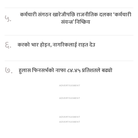
कर्मचारी संगठन खारेजीपछि राजनीतिक दलका ‘कर्मचारी
५.
संयन्त्र’ निष्क्रिय
६.
करको भार होइन, नागरिकलाई राहत देउ
७.
हुलास फिनसर्भको नाफा ८४.४५ प्रतिशतले बढ्यो