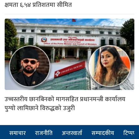
क्षमता ६.५४ प्रतिशतमा सीमित
उच्चस्तरीय छानबिनको मागसहित प्रधानमन्त्री कार्यालय
पुग्यो लामिछाने विरुद्धको उजुरी
समाचार
राजनीति
अन्तरवार्ता
सम्पादकीय
टिप्पणी