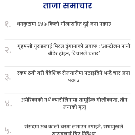
ताजा समाचार
१.
धनकुटामा ६४७ किलो गाँजासहित दुई जना पक्राउ
गृहमन्त्री गुरुङलाई मिरज ढुंगानाको जवाफ : ‘आन्दोलन पानी
२.
बाँडेर होइन, विचारले चल्छ’
रकम ठगी गरी वैदेशिक रोजगारीमा पठाइदिने भन्दै चार जना
३.
पक्राउ
अमेरिकाको नर्थ क्यारोलिनामा सामूहिक गोलीकाण्ड, तीन
४.
जनाको मृत्यु
संसदमा अब कालो चस्मा लगाउन नपाइने, सभामुखले
५.
सांसदलाई दिए निर्देशन