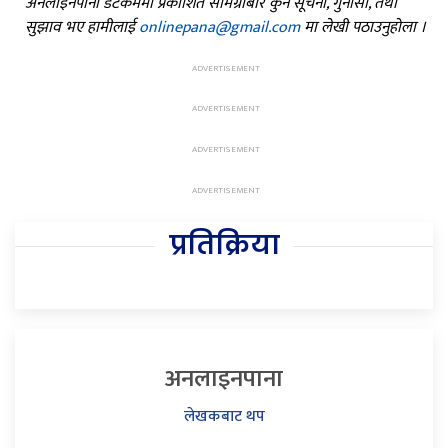
अनलाइनपाना डटकममा प्रकाशित सामग्रीबारे कुनै सूचना, गुनासो, तथा
सुझाव भए हामीलाई
onlinepana@gmail.com
मा लेखी पठाउनुहोला ।
प्रतिक्रिया
अनलाइनपाना
लेखकबाट थप