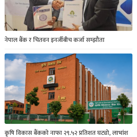
नेपाल बैंक र चितवन इनर्जीबीच कर्जा सम्झौता
कृषि विकास बैंकको नाफा २९.५२ प्रतिशत घट्यो, लाभांश