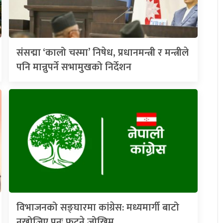
संसद्मा ‘कालो चस्मा’ निषेध, प्रधानमन्त्री र मन्त्रीले
पनि मान्नुपर्ने सभामुखको निर्देशन
विभाजनको सङ्घारमा कांग्रेस: मध्यमार्गी बाटो
नखोजिए पुनः फुट्ने जोखिम