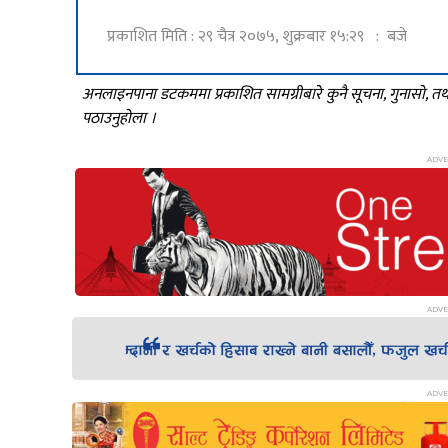
प्रकाशित मिति : २९ चैत्र २०७५, शुक्रबार १५:२९ : बजे
अनलाइनपाना डटकममा प्रकाशित सामग्रीबारे कुनै सूचना, गुनासो, 
पठाउनुहोला ।