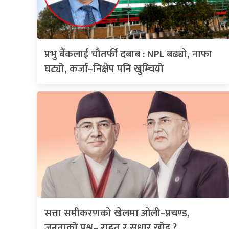
प्रभु बैंकलाई चौतर्फी दबाब : NPL बढ्यो, नाफा
घट्यो, कर्जा–निक्षेप पनि खुम्चियो
सत्ता समीकरणको खेलमा ओली–प्रचण्ड,
जनताको प्रश्न– राहत र सुधार खोइ ?