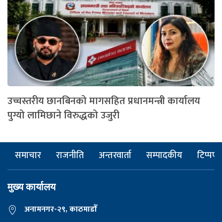
उच्चस्तरीय छानबिनको मागसहित प्रधानमन्त्री कार्यालय
पुग्यो लामिछाने विरुद्धको उजुरी
समाचार
राजनीति
अन्तरवार्ता
सम्पादकीय
टिप्पणी
मुख्य कार्यालय
अनामनगर-२९, काठमाडाैँ